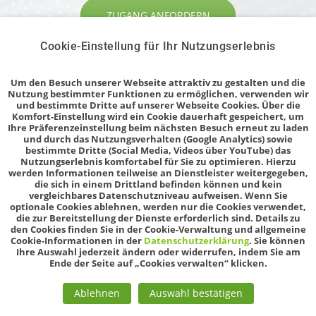
ZUGANG ANFORDERN
Cookie-Einstellung für Ihr Nutzungserlebnis
Oder rufen Sie uns an unter
0721
Um den Besuch unserer Webseite attraktiv zu gestalten und die
82815-420
Nutzung bestimmter Funktionen zu ermöglichen, verwenden wir
und bestimmte Dritte auf unserer Webseite Cookies. Über die
Komfort-Einstellung wird ein Cookie dauerhaft gespeichert, um
Ihre Präferenzeinstellung beim nächsten Besuch erneut zu laden
und durch das Nutzungsverhalten (Google Analytics) sowie
bestimmte Dritte (Social Media, Videos über YouTube) das
Nutzungserlebnis komfortabel für Sie zu optimieren. Hierzu
werden Informationen teilweise an Dienstleister weitergegeben,
die sich in einem Drittland befinden können und kein
vergleichbares Datenschutzniveau aufweisen. Wenn Sie
optionale Cookies ablehnen, werden nur die Cookies verwendet,
Das Insolvenz-Portal ist ein Produkt der STP Business
die zur Bereitstellung der Dienste erforderlich sind. Details zu
Information GmbH
den Cookies finden Sie in der Cookie-Verwaltung und allgemeine
Cookie-Informationen in der
Datenschutzerklärung
. Sie können
Ihre Auswahl jederzeit ändern oder widerrufen, indem Sie am
Brauerstraße 12 | 76135 Karlsruhe | Deutschland | Telefon
Ende der Seite auf „Cookies verwalten“ klicken.
+49 721 82815-420
Ablehnen
Auswahl bestätigen
Impressum
|
AGB
|
Datenschutz