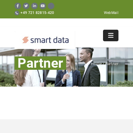
+49 721 82815-420
WebMail
Partner
Home
/
Partner